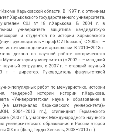
г.Изюме Харьковской области. В 1997 г. с отличием
ьтет Харьковского государственного университета.
 учителем СШ №18 г.Харькова. В 2004 г. в
льном университете защитила кандидатскую
ессоров и студентов по истории Харьковского
 (науч. руководитель – проф.С.И.Посохов). С 2005 г. –
, источниковедения и археологии. В 2010–2013гг.
ителя декана по научной работе исторического
к Музея истории университета (с 2002 г. – младший
 – научный сотрудник, с 2007 г. – старший научный
13 г. – директор. Руководитель факультетской
аучно-популярных работ по мемуаристике, истории
ния, гендерной истории, истории г.Харькова,
оекта «Университетская наука и образование в
на материалах Харьковского университета)»
ОН, 2004–2013 гг.,), стипендиат Германского
скве (2007 г.), участник Международного научного
ия университетского образования в России второй
ны ХІХ в.» (Фонд Герды Хенкель, 2008–2010 гг.).