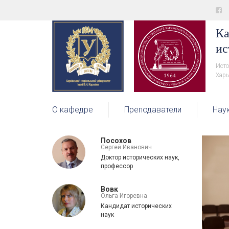
Ка
ис
Исто
Харь
О кафедре
Преподаватели
Нау
Посохов
Сергей Иванович
Доктор исторических наук,
профессор
Вовк
Ольга Игоревна
Кандидат исторических
наук