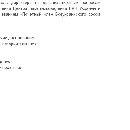
тель директора по организационным вопросам
еления Центра памятниковедения НАН Украины и
 званием «Почетный член Всеукраинского союза
ские дисциплины»
 истории в школе»
деле»
и практика»