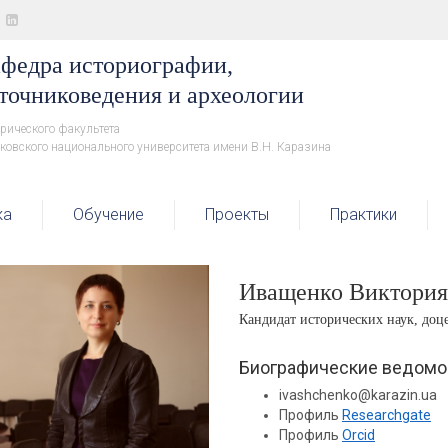
федра историографии,
точниковедения и археологии
рического факультета
ковского национального университета имени В.Н. Каразина
ка
Обучение
Проекты
Практики
Иващенко Виктори
Кандидат исторических наук, доц
Биографические ведомо
ivashchenko@karazin.ua
Профиль
Researchgate
Профиль
Orcid