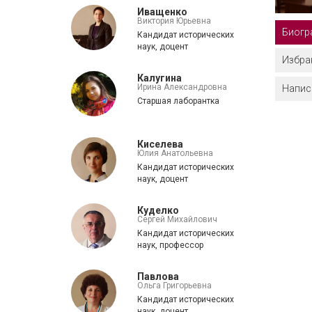
Иващенко
Виктория Юрьевна
Биогр
Кандидат исторических
наук, доцент
Избра
Калугина
Ирина Александровна
Написа
Старшая лаборантка
Киселева
Юлия Анатольевна
Кандидат исторических
наук, доцент
Куделко
Сергей Михайлович
Кандидат исторических
наук, профессор
Павлова
Ольга Григорьевна
Кандидат исторических
наук, доцент