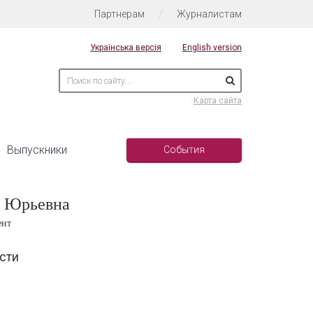
Партнерам
/
Журналистам
Українська версія
English version
Карта сайта
Выпускники
События
я Юрьевна
ент
сти