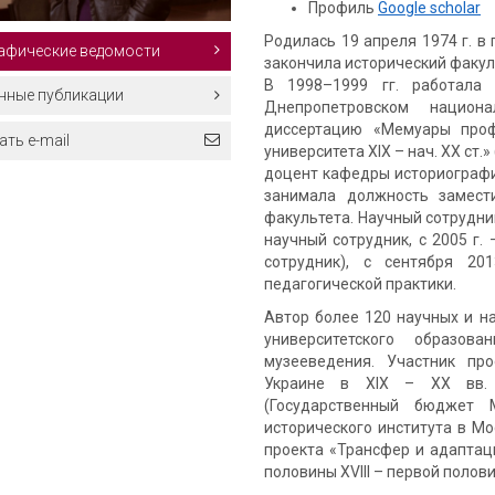
Профиль
Google scholar
Родилась 19 апреля 1974 г. в 
афические ведомости
закончила исторический факул
В 1998–1999 гг. работала
нные публикации
Днепропетровском национа
диссертацию «Мемуары проф
ть e-mail
университета ХІХ – нач. ХХ ст.»
доцент кафедры историографии
занимала должность замест
факультета. Научный сотрудни
научный сотрудник, с 2005 г.
сотрудник), с сентября 20
педагогической практики.
Автор более 120 научных и н
университетского образова
музееведения. Участник пр
Украине в ХІХ – ХХ вв. (
(Государственный бюджет М
исторического института в Мо
проекта «Трансфер и адаптац
половины XVIII – первой полови