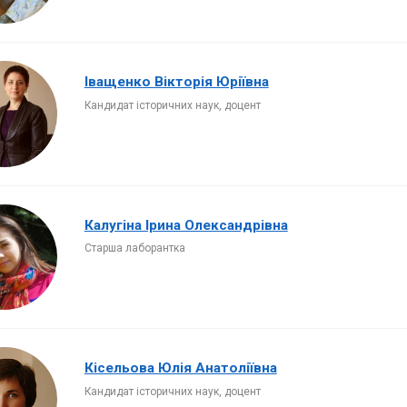
Іващенко Вікторія Юріївна
Кандидат історичних наук, доцент
Калугіна Ірина Олександрівна
Старша лаборантка
Кісельова Юлія Анатоліївна
Кандидат історичних наук, доцент