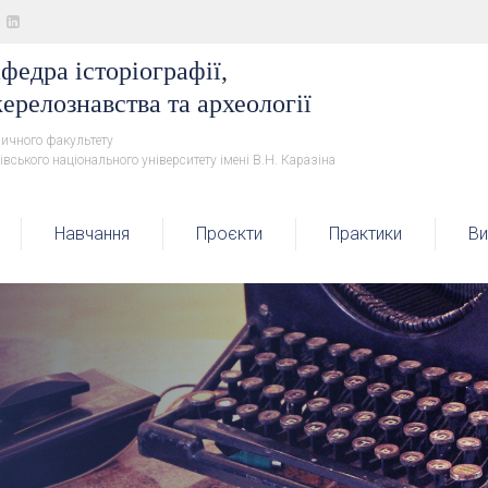
федра історіографії,
ерелознавства та археології
ричного факультету
івського національного університету імені В.Н. Каразіна
Навчання
Проєкти
Практики
Ви