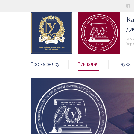
Ка
дж
Істо
Харк
Про кафедру
Викладачі
Наука