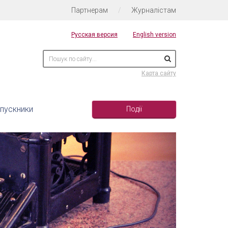
Партнерам
/
Журналістам
Русская версия
English version
Карта сайту
пускники
Події