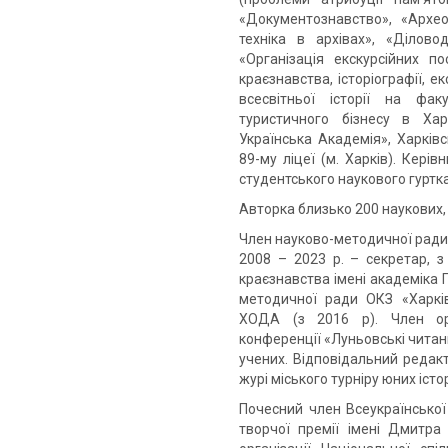
«Документознавство», «Археог
техніка в архівах», «Ділово
«Організація екскурсійних п
краєзнавства, історіографії, ек
всесвітньої історії на фа
туристичного бізнесу в Хар
Українська Академія», Харків
89-му ліцеї (м. Харків). Керів
студентського наукового гуртк
Авторка близько 200 наукових,
Член науково-методичної ради Д
2008 – 2023 р. – секретар, 
краєзнавства імені академіка П
методичної ради ОКЗ «Харків
ХОДА (з 2016 р). Член орга
конференції «Луньовські чита
учених. Відповідальний редак
журі міського турніру юних істор
Почесний член Всеукраїнської
творчої премії імені Дмитра 