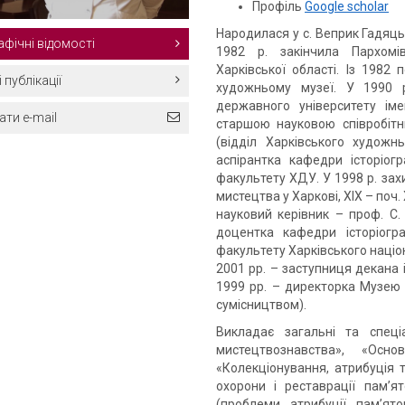
Профіль
Google scholar
Народилася у с. Веприк Гадяць
фічні відомості
1982 р. закінчила Пархомі
Харківської області. Із 1982
 публікації
художньому музеї. У 1990 р
державного університету ім
ти e-mail
старшою науковою співробітн
(відділ Харківського художн
аспірантка кафедри історіогр
факультету ХДУ. У 1998 р. зах
мистецтва у Харкові, ХІХ – поч
науковий керівник – проф. С.
доцентка кафедри історіогра
факультету Харківського націона
2001 рр. – заступниця декана 
1999 рр. – директорка Музею іс
сумісництвом).
Викладає загальні та спеціа
мистецтвознавства», «Осно
«Колекціонування, атрибуція т
охорони і реставрації пам’ят
(проблеми атрибуції пам’яток