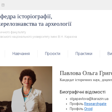
федра історіографії,
ерелознавства та археології
ричного факультету
івського національного університету імені В.Н. Каразіна
Навчання
Проєкти
Практики
Ви
Павлова Ольга Григ
Кандидат історичних наук, доцен
Биографічні відомості
olgapavlova@karazin.ua
Профіль
Researchgate
Профіль
Orcid