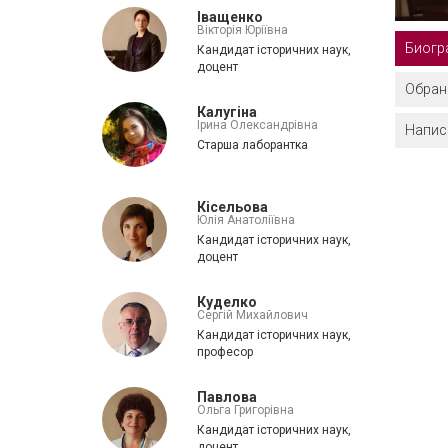
Іващенко
Вікторія Юріївна
Биогра
Кандидат історичних наук,
доцент
Обрані
Калугіна
Ірина Олександрівна
Написа
Старша лаборантка
Кісельова
Юлія Анатоліївна
Кандидат історичних наук,
доцент
Куделко
Сергій Михайлович
Кандидат історичних наук,
професор
Павлова
Ольга Григорівна
Кандидат історичних наук,
доцент