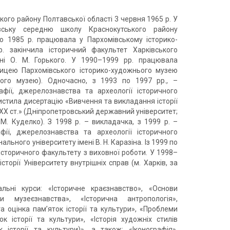
кого району Полтавської області 3 червня 1965 р. У
вську середню школу Краснокутського району
 по 1985 р. працювала у Пархомівському історико-
. закінчила історичний факультет Харківського
ені О. М. Горького. У 1990–1999 рр. працювала
ицею Пархомівського історико-художнього музею
ього музею). Одночасно, з 1993 по 1997 рр., –
афії, джерелознавства та археології історичного
истила дисертацію «Вивчення та викладання історії
. ХХ ст.» (Дніпропетровський державний університет;
 М. Куделко). З 1998 р. – викладачка, з 1999 р. –
фії, джерелознавства та археології історичного
льного університету імені В. Н. Каразіна. Із 1999 по
історичного факультету з виховної роботи. У 1998–
торії Університету внутрішніх справ (м. Харків, за
льні курси: «Історичне краєзнавство», «Основи
ви музеєзнавства», «Історична антропологія»,
а оцінка пам’яток історії та культури», «Проблеми
ок історії та культури», «Історія художніх стилів
 історії та культури)», а також: «Іконографія»,