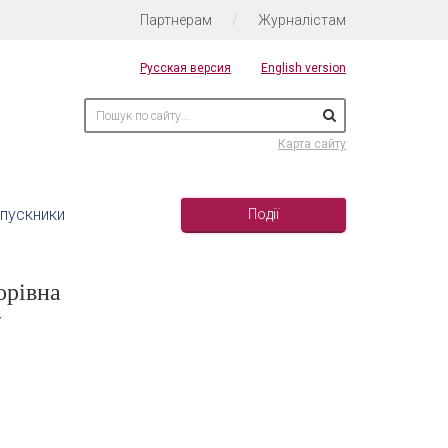
Партнерам
/
Журналістам
Русская версия
English version
Карта сайту
пускники
Події
орівна
т