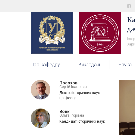
Ка
дж
Істо
Харк
Про кафедру
Викладачі
Наука
Посохов
Сергій Іванович
Доктор історичних наук,
професор
Вовк
Ольга Ігорівна
Кандидат історичних наук