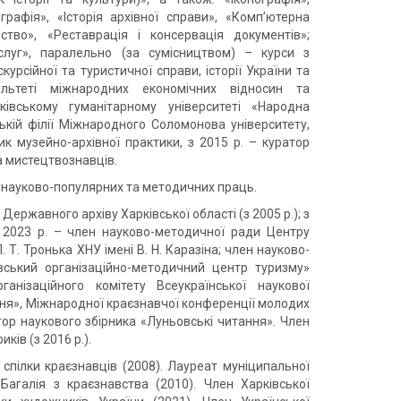
рафія», «Історія архівної справи», «Комп’ютерна
дство», «Реставрація і консервація документів»;
ослуг», паралельно (за сумісництвом) – курси з
скурсійної та туристичної справи, історії України та
культеті міжнародних економічних відносин та
ківському гуманітарному університеті «Народна
ській філії Міжнародного Соломонова університету,
ник музейно-архівної практики, з 2015 р. – куратор
а мистецтвознавців.
 науково-популярних та методичних праць.
ержавного архіву Харківської області (з 2005 р.); з
з 2023 р. – член науково-методичної ради Центру
. Т. Тронька ХНУ імені В. Н. Каразіна; член науково-
ський організаційно-методичний центр туризму»
нізаційного комітету Всеукраїнської наукової
ння», Міжнародної краєзнавчої конференції молодих
тор наукового збірника «Луньовські читання». Член
иків (з 2016 р.).
 спілки краєзнавців (2008). Лауреат муніципальної
Багалія з краєзнавства (2010). Член Харківської