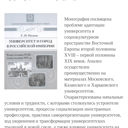
Монография посвящена
проблеме адаптации
университета в
социокультурном
пространстве Восточной
Европы второй половины
XVIII – первой половины
XIX веков. Анализ
осуществлен
преимущественно на
материалах Московского,
Казанского и Харьковского
университетов.
Охарактеризованы начальные
условия и трудности, с которыми столкнулись устроители
университетов, процессы социализации иностранных
профессоров, практики саморепрезентации университетов,
ход укоренения и трансформации университетских
традиций в новой среде, а также влияние университета на