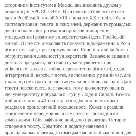
історичним інститутом в Москві, яка виходить друком у
видавництві «РОССПЭН». В антології «Університетська
ідея в Російській імперії XVIII - початку XX століть» були
систематизовані тексти, в яких вчені, державні та громадські
діячі виклали своє розуміння процесів поширення,
утвердження і розвитку університетської ідеї в Російській
імперії. Ці тексти дозволяють показати відображення в Росії
різних поглядів, що сформувалися в Європі в ході ідейного
обгрунтування діяльності університетів. Зазначене видання
дозволяє зрозуміти, що і наші сучасні уявлення про
університет являють собою переплетення різних підходів,
інтерпретацій, версій, гіпотез, висловлених у різний час, але
таких, що не втратили своєї актуальності й до сьогодні. Дані
тексти переконують нас також в тому, що конструювання
ідеї університету відбувалося і тут, у Східній Європі. Всього
в збірнику понад 40 текстів, розподілених по чотирьох
розділах в хронологічній послідовності. Кожен з розділів
забезпечений передмовою, а самі тексти - докладними
коментарями і біографічною довідкою про автора і історію
створення тексту. Крім того, в додатку наведені в
оригінальному перекладі з німецької мови найважливіші для