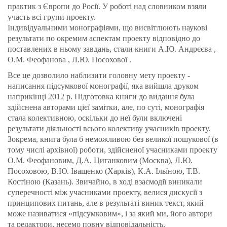
практик з Європи до Росії. У роботі над словником взяли
участь всі групи проекту.
Індивідуальними монографіями, що висвітлюють наукові
результати по окремим аспектам проекту відповідно до
поставлених в ньому завдань, стали книги А.Ю. Андрєєва ,
О.М. Феофанова , Л.Ю. Посохової .
Все це дозволило наблизити головну мету проекту -
написання підсумкової монографії, яка вийшла друком
наприкінці 2012 р. Підготовка книги до видання була
здійснена авторами цієї замітки, але, по суті, монографія
стала колективною, оскільки до неї були включені
результати діяльності всього колективу учасників проекту.
Зокрема, книга була б неможливою без великої пошукової (в
тому числі архівної) роботи, здійсненої учасниками проекту
О.М. Феофановим, Д.А. Циганковим (Москва), Л.Ю.
Посоховою, В.Ю. Іващенко (Харків), К.А. Ільїною, Т.В.
Костіною (Казань). Звичайно, в ході взаємодії виникали
суперечності між учасниками проекту, велися дискусії з
принципових питань, але в результаті виник текст, який
може називатися «підсумковим», і за який ми, його автори
та редактори, несемо повну відповідальність.