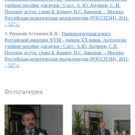
учебное пособие для вузов / Сост.: А. Ю. Андреев, С. И.
Посохов; вступ. слово Б. Бонвеч, В.С. Бакиров. – Москва:
Российская политическая энциклопедия (РОССПЭН), 2011.
– 527 с.
3. Рецензія Астахової К.В.:
Университетская идея в
Российской империи XVIII – начала XX веков. Антология:
учебное пособие для вузов / Сост.: А.Ю. Андреев, С.И.
Посохов; вступ. слово Б. Бонвеч, В.С. Бакиров. – Москва:
Российская политическая энциклопедия (РОССПЭН), 2011.
– 527 с.
Фотогалерея