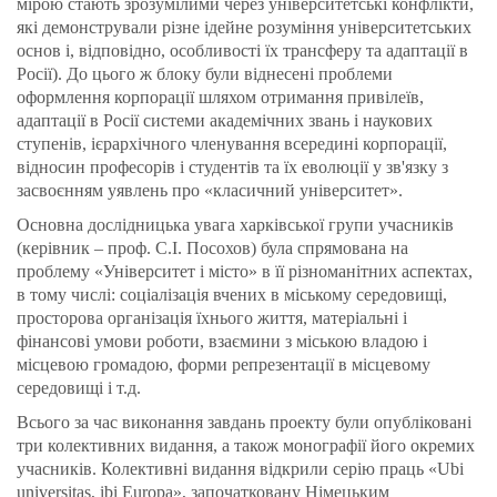
мірою стають зрозумілими через університетські конфлікти,
які демонстрували різне ідейне розуміння університетських
основ і, відповідно, особливості їх трансферу та адаптації в
Росії). До цього ж блоку були віднесені проблеми
оформлення корпорації шляхом отримання привілеїв,
адаптації в Росії системи академічних звань і наукових
ступенів, ієрархічного членування всередині корпорації,
відносин професорів і студентів та їх еволюції у зв'язку з
засвоєнням уявлень про «класичний університет».
Основна дослідницька увага харківської групи учасників
(керівник – проф. С.І. Посохов) була спрямована на
проблему «Університет і місто» в її різноманітних аспектах,
в тому числі: соціалізація вчених в міському середовищі,
просторова організація їхнього життя, матеріальні і
фінансові умови роботи, взаємини з міською владою і
місцевою громадою, форми репрезентації в місцевому
середовищі і т.д.
Всього за час виконання завдань проекту були опубліковані
три колективних видання, а також монографії його окремих
учасників. Колективні видання відкрили серію праць «Ubi
universitas, ibi Europa», започатковану Німецьким