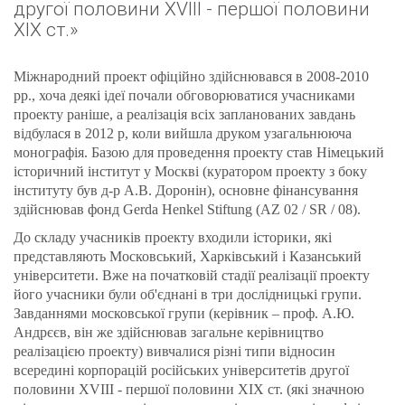
другої половини XVIII - першої половини
XIX ст.»
Міжнародний проект офіційно здійснювався в 2008-2010
рр., хоча деякі ідеї почали обговорюватися учасниками
проекту раніше, а реалізація всіх запланованих завдань
відбулася в 2012 р, коли вийшла друком узагальнююча
монографія. Базою для проведення проекту став Німецький
історичний інститут у Москві (куратором проекту з боку
інституту був д-р А.В. Доронін), основне фінансування
здійснював фонд Gerda Henkel Stiftung (AZ 02 / SR / 08).
До складу учасників проекту входили історики, які
представляють Московський, Харківський і Казанський
університети. Вже на початковій стадії реалізації проекту
його учасники були об'єднані в три дослідницькі групи.
Завданнями московської групи (керівник – проф. А.Ю.
Андрєєв, він же здійснював загальне керівництво
реалізацією проекту) вивчалися різні типи відносин
всередині корпорацій російських університетів другої
половини XVIII - першої половини XIX ст. (які значною