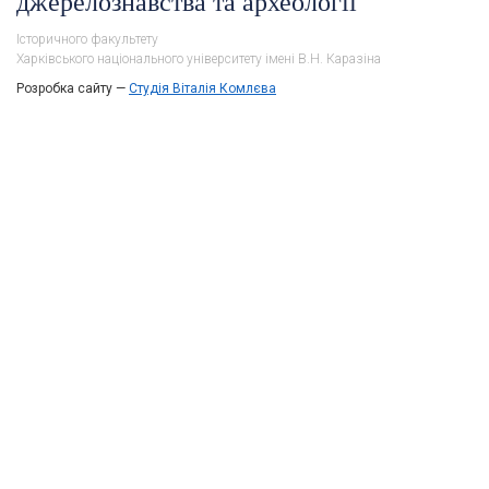
джерелознавства та археології
Історичного факультету
Харківського національного університету імені В.Н. Каразіна
Розробка сайту —
Студія Віталія Комлєва