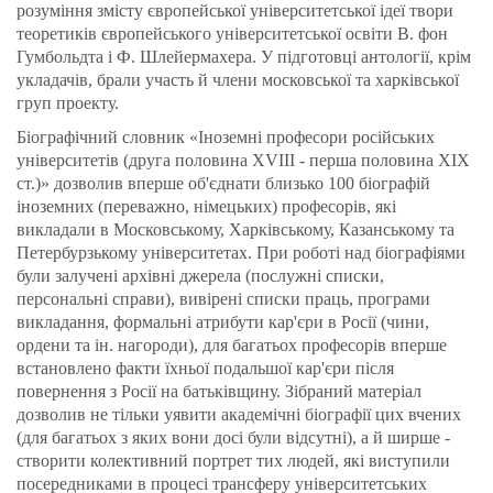
розуміння змісту європейської університетської ідеї твори
теоретиків європейського університетської освіти В. фон
Гумбольдта і Ф. Шлейермахера. У підготовці антології, крім
укладачів, брали участь й члени московської та харківської
груп проекту.
Біографічний словник «Іноземні професори російських
університетів (друга половина XVIII - перша половина XIX
ст.)» дозволив вперше об'єднати близько 100 біографій
іноземних (переважно, німецьких) професорів, які
викладали в Московському, Харківському, Казанському та
Петербурзькому університетах. При роботі над біографіями
були залучені архівні джерела (послужні списки,
персональні справи), вивірені списки праць, програми
викладання, формальні атрибути кар'єри в Росії (чини,
ордени та ін. нагороди), для багатьох професорів вперше
встановлено факти їхньої подальшої кар'єри після
повернення з Росії на батьківщину. Зібраний матеріал
дозволив не тільки уявити академічні біографії цих вчених
(для багатьох з яких вони досі були відсутні), а й ширше -
створити колективний портрет тих людей, які виступили
посередниками в процесі трансферу університетських