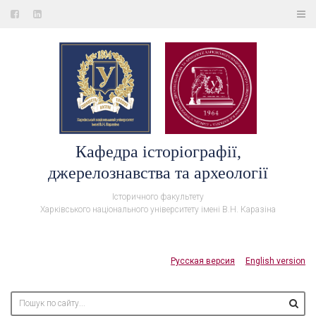
Кафедра історіографії,
джерелознавства та археології
Історичного факультету
Харківського національного університету імені В.Н. Каразіна
Русская версия
English version