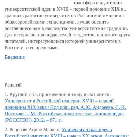
трансфера и адаптации
университетской идеи в XVIII – первой половине XIX в.,
сравнить развитие университетов Российской империи с
общеевропейскими тенденциями, лучше оценить
доставшиеся нам в наследство университетские традиции.
Для историков, преподавателей, студентов, широкого круга
читателей, интересующихся историей университетов в
России и за ее пределами.
Введение
Рецензії
1. Круглий
стіл
, присвячений виходу в світ книги:
Университет в Российской империи XVIII – первой
половины ХІХ века / Под общ. ред. А.Ю. Андреева, С. И.
Посохова. – М.: Российская политическая энциклопедия
(РОССПЭН), 2012. – 671 с.
2. Рецензія Arpine Maniero:
Университетская идея в
Российской империи XVIII – начала XX веков. Антология: